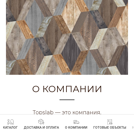
О КОМПАНИИ
Topslab — это компания,
специализирующаяся на производстве и
прямой поставке изделий из массива
КАТАЛОГ
ДОСТАВКА И ОПЛАТА
О КОМПАНИИ
ГОТОВЫЕ ОБЪЕКТЫ