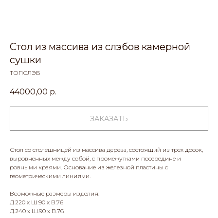
Стол из массива из слэбов камерной
сушки
ТОПСЛЭБ
44000,00
р.
ЗАКАЗАТЬ
Стол со столешницей из массива дерева, состоящий из трех досок,
выровненных между собой, с промежутками посередине и
ровными краями. Основание из железной пластины с
геометрическими линиями.
Возможные размеры изделия:
Д.220 x Ш.90 x В.76
Д.240 x Ш.90 x В.76