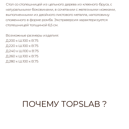
Стол со столешницей из цельного дерева из клееного бруса, с
натуральными боковинами, в сочетании с железными ножками,
выполненными из двойного листового металла, наполовину
сложенного в форме ромба. Экстраверсия характеризуется
столешницей толщиной 6,5 см.
Возможные размеры изделия:
Д.200 x Ш.100 x В.75
Д.220 x Ш.100 x В.75
Д.240 x Ш.100 x В.75
Д.260 x Ш.100 x В.75
Д.280 x Ш.100 x В.75
ПОЧЕМУ TOPSLAB ?