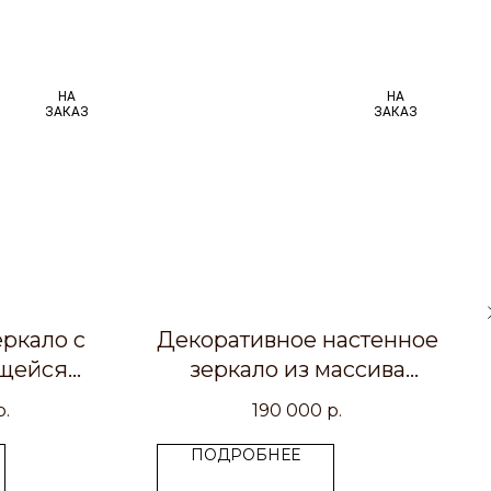
НА
НА
ЗАКАЗ
ЗАКАЗ
ркало с
Декоративное настенное
щейся
зеркало из массива
цией
дерева в этническом
р.
190 000
р.
деревенском стиле,
тёмное
ПОДРОБНЕЕ