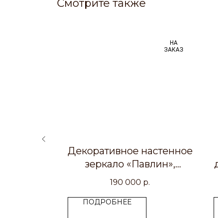
Смотрите также
НА
НА
ых
ЗАКАЗ
ЗАКАЗ
лэба и
Декоративное настенное
 смолы
зеркало «Павлин»,
мультиколор, сосновое
р.
190 000
р.
дерево
ПОДРОБНЕЕ