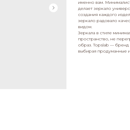
именно вам. Минималис
делает зеркало универ
создания каждого изде
зеркало радовало каче
видом.
Зеркала в стиле миним
пространство, не перег
образ. Topslab — бренд
выбирая продуманные и