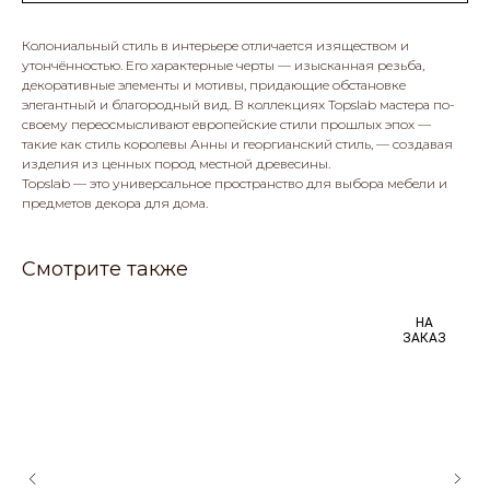
Колониальный стиль в интерьере отличается изяществом и
утончённостью. Его характерные черты — изысканная резьба,
декоративные элементы и мотивы, придающие обстановке
элегантный и благородный вид. В коллекциях Topslab мастера по-
своему переосмысливают европейские стили прошлых эпох —
такие как стиль королевы Анны и георгианский стиль, — создавая
изделия из ценных пород местной древесины.
Topslab — это универсальное пространство для выбора мебели и
предметов декора для дома.
Смотрите также
НА
ЗАКАЗ