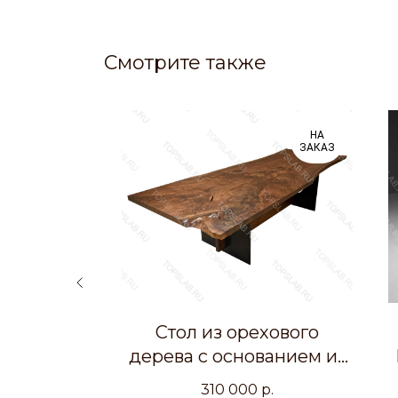
Смотрите также
ых
В
НА
НАЛИЧИИ
ЗАКАЗ
красного
Стол из орехового
уральным
дерева с основанием из
промышленной стали
р.
310 000
р.