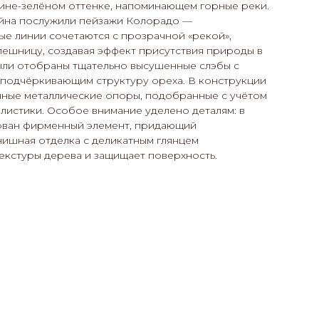
ине-зелёном оттенке, напоминающем горные реки.
йна послужили пейзажи Колорадо —
е линии сочетаются с прозрачной «рекой»,
лешницу, создавая эффект присутствия природы в
были отобраны тщательно высушенные слэбы с
 подчёркивающим структуру ореха. В конструкции
нные металлические опоры, подобранные с учётом
листики. Особое внимание уделено деталям: в
ован фирменный элемент, придающий
нишная отделка с деликатным глянцем
екстуры дерева и защищает поверхность.