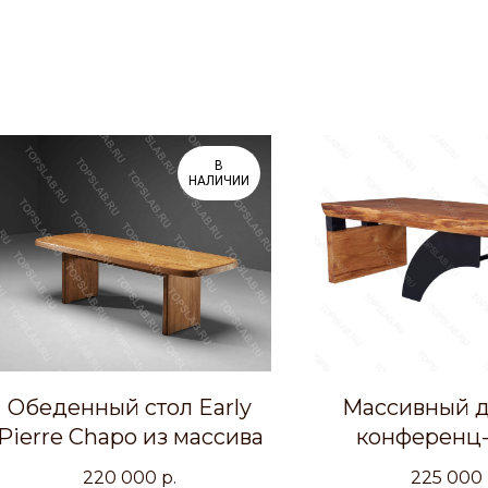
В
НАЛИЧИИ
Обеденный стол Early
Массивный 
Pierre Chapo из массива
конференц-
обеденный
220 000
р.
225 000