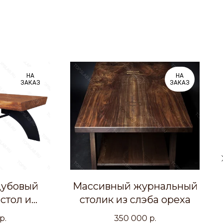
НА
НА
ЗАКАЗ
ЗАКАЗ
дубовый
Массивный журнальный
стол и
столик из слэба ореха
 стол
р.
350 000
р.