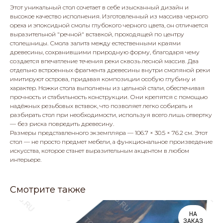
Этот уникальный стол сочетает в себе изысканный дизайн и
высокое качество исполнения. Изготовленный из массива черного
ореха и эпоксидной смолы глубокого черного цвета, он отличается
выразительной "речной" вставкой, проходящей по центру
столешницы. Смола залита между естественными краями
древесины, сохранившими природную форму, благодаря чему
создается впечатление течения реки сквозь лесной массив. Два
отдельно встроенных фрагмента древесины внутри смоляной реки
имитируют острова, придавая композиции особую глубину и
характер. Ножки стола выполнены из цельной стали, обеспечивая
прочность и стабильность конструкции. Они крепятся с помощью
надёжных резьбовых вставок, что позволяет легко собирать и
разбирать стол при необходимости, используя всего лишь отвертку
— без риска повредить древесину.
Размеры представленного экземпляра — 106.7 × 30.5 × 76.2 см. Этот
стол — не просто предмет мебели, а функциональное произведение
искусства, которое станет выразительным акцентом в любом
интерьере.
Смотрите также
НА
ЗАКАЗ