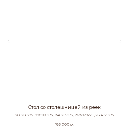
Стол со столешницей из реек
С
200х110х75 , 220х110х75 , 240х115х75 , 260х120х75 , 280х125х75
183 000
р.