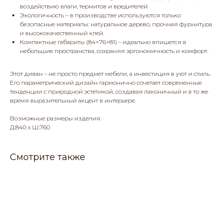
воздействию влаги, термитов и вредителей.
Экологичность – в производстве используются только
безопасные материалы: натуральное дерево, прочная фурнитура
и высококачественный клей.
Компактные габариты (84×76×81) – идеально впишется в
небольшие пространства, сохраняя эргономичность и комфорт.
Этот диван – не просто предмет мебели, а инвестиция в уют и стиль.
Его параметрический дизайн гармонично сочетает современные
тенденции с природной эстетикой, создавая лаконичный и в то же
время выразительный акцент в интерьере.
Возможные размеры изделия:
Д.840 х Ш.760
Смотрите также