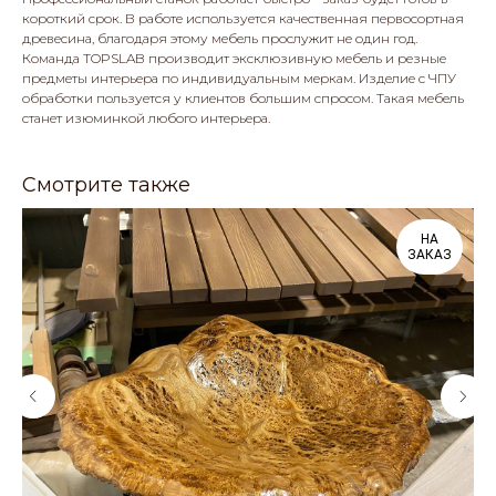
короткий срок. В работе используется качественная первосортная
древесина, благодаря этому мебель прослужит не один год.
Команда TOPSLAB производит эксклюзивную мебель и резные
предметы интерьера по индивидуальным меркам. Изделие с ЧПУ
обработки пользуется у клиентов большим спросом. Такая мебель
станет изюминкой любого интерьера.
Смотрите также
НА
ЗАКАЗ